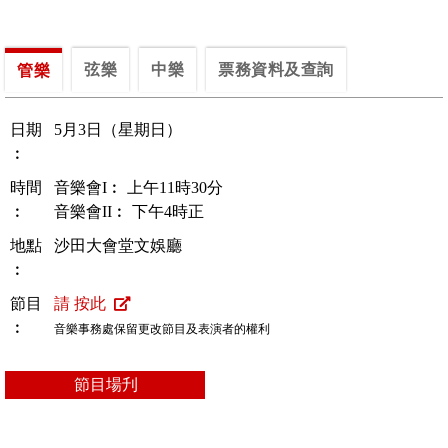
弦樂
中樂
票務資料及查詢
管樂
日期
5月3日（星期日）
︰
時間
音樂會I︰ 上午11時30分
︰
音樂會II︰ 下午4時正
地點
沙田大會堂文娛廳
︰
節目
請 按此
︰
音樂事務處保留更改節目及表演者的權利
節目場刋