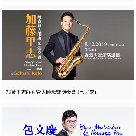
加藤里志薩克管大師班暨演奏會 (已完成)