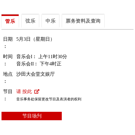
弦乐
中乐
票务资料及查询
管乐
日期
5月3日（星期日）
︰
时间
音乐会I︰ 上午11时30分
︰
音乐会II︰ 下午4时正
地点
沙田大会堂文娱厅
︰
节目
请 按此
︰
音乐事务处保留更改节目及表演者的权利
节目场刋