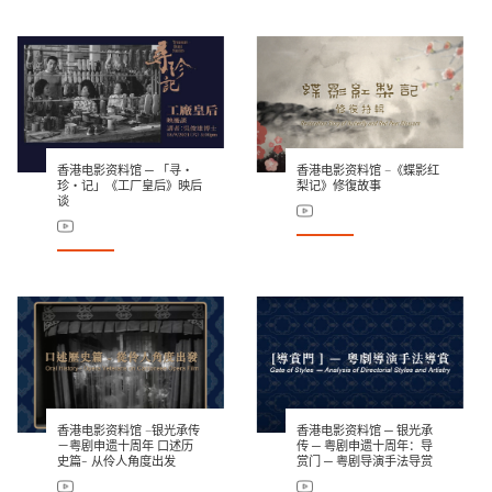
香港电影资料馆 ─ 「寻‧
香港电影资料馆 –《蝶影红
珍‧记」《工厂皇后》映后
梨记》修復故事
谈
香港电影资料馆 –银光承传
香港电影资料馆 ─ 银光承
－粤剧申遗十周年 口述历
传 ─ 粤剧申遗十周年：导
史篇- 从伶人角度出发
赏门 ─ 粤剧导演手法导赏