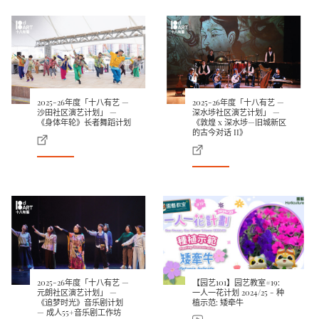
2025-26年度「十八有艺 —
2025-26年度「十八有艺 —
沙田社区演艺计划」 —
深水埗社区演艺计划」 —
《身体年轮》长者舞蹈计划
《敦煌 x 深水埗—旧城新区
的古今对话 II》
2025-26年度「十八有艺 —
【园艺101】园艺教室#19:
元朗社区演艺计划」 —
一人一花计划 2024/25 - 种
《追梦时光》音乐剧计划
植示范: 矮牵牛
— 成人55+音乐剧工作坊