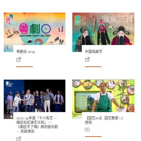
粤剧日 2024
中国戏曲节
2023-24年度「十八有艺 —
【园艺101】 园艺教室#3：
南区社区演艺计划」 —
修剪
《南区不了情》原创音乐剧
— 总结演出