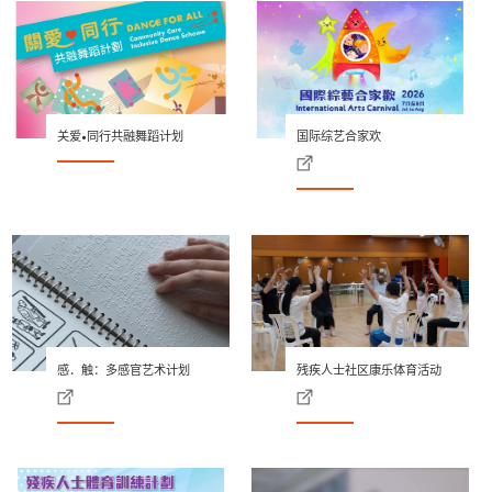
关爱•同行共融舞蹈计划
国际综艺合家欢
感．触：多感官艺术计划
残疾人士社区康乐体育活动