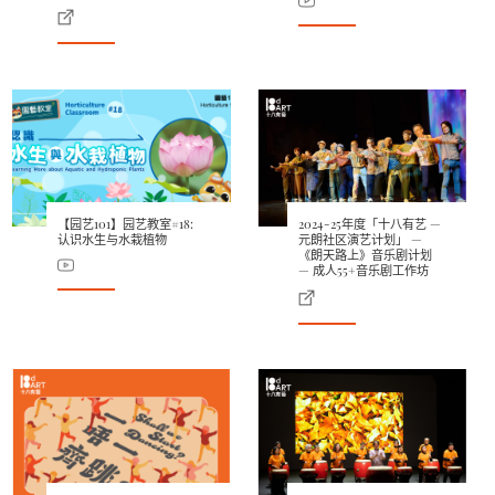
【园艺101】园艺教室#18:
2024-25年度「十八有艺 —
认识水生与水栽植物
元朗社区演艺计划」 —
《朗天路上》音乐剧计划
— 成人55+音乐剧工作坊