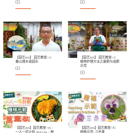
【园艺101】 园艺教室#2：
【园艺101】 园艺教室#1：
叠山理水造园乐
植物护理方法之基肥与追肥
示范
【园艺101】园艺教室#15 :
【园艺101】园艺教室#8：
一人一花计划 2023/24 - 种
种植示范: 三色堇