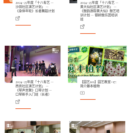
2024-25年度「十八有艺 —
2024-25年度「十八有艺 —
沙田社区演艺计划」 —
黄大仙社区演艺计划」 —
《身体年轮》长者舞蹈计划
《鼓韵游踪黄大仙》鼓艺培
训计划 — 银龄鼓乐团培训
班
2024-25年度「十八有艺 —
【园艺101】园艺教室#17:
西贡社区演艺计划」 —
简介藤本植物
《琴声贡聚》口琴计划 —
口琴新手入门班（长者）