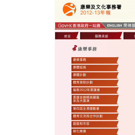
前言
服務承諾
康樂事務
康體設施
康體計劃
體育資助計劃
倫敦2012年奧運會
奧運金牌精英顯風
采及大匯演
第四屆全港運動會
體育交流與合作計劃
園藝和市容
綠化推廣