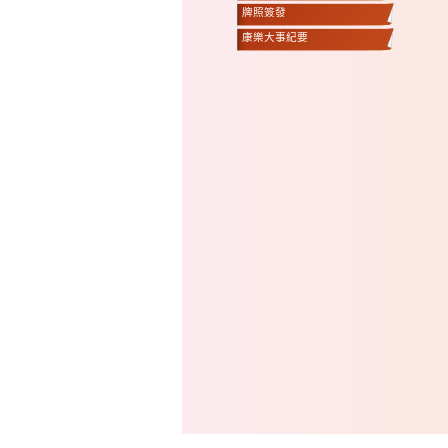
牌照簽發
康樂大事紀要