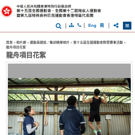
克
運
動
會
|
|
|
Eng
简
首頁
>
相片廊
>
運動員選拔／集訓精華相片
>
第十五屆全國運動會群眾賽事活動
>
龍舟項目花絮
香
龍舟項目花絮
港
品
牌
形
象
-
亞
洲
國
際
都
會