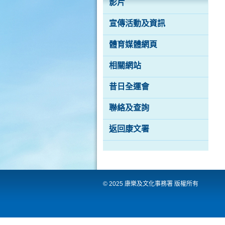
際
影片
都
會
宣傳活動及資訊
體育媒體網頁
相關網站
昔日全運會
聯絡及查詢
返回康文署
© 2025 康樂及文化事務署 版權所有