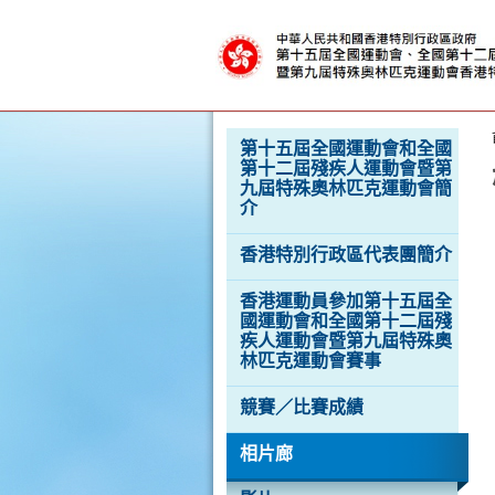
克
運
動
會
按“Tab”進入菜單
第十五屆全國運動會和全國
第十二屆殘疾人運動會暨第
九屆特殊奧林匹克運動會簡
介
香港特別行政區代表團簡介
香港運動員參加第十五屆全
國運動會和全國第十二屆殘
香
港
疾人運動會暨第九屆特殊奧
品
林匹克運動會賽事
牌
形
競賽／比賽成績
象
-
亞
相片廊
洲
國