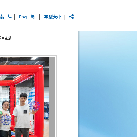
|
|
|
Eng
简
字型大小
項目花絮