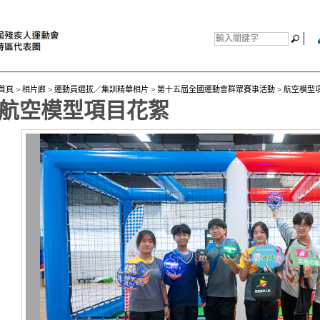
首頁
>
相片廊
>
運動員選拔／集訓精華相片
>
第十五屆全國運動會群眾賽事活動
>
航空模型
航空模型項目花絮