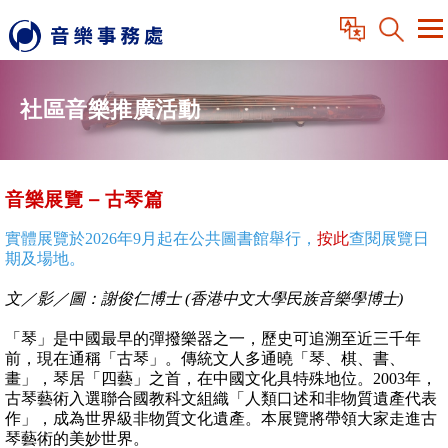
社區音樂推廣活動
音樂展覽 – 古琴篇
實體展覽於2026年9月起在公共圖書館舉行，
按此
查閱展覽日
期及場地。
文／影／圖：謝俊仁博士 (香港中文大學民族音樂學博士)
「琴」是中國最早的彈撥樂器之一，歷史可追溯至近三千年
前，現在通稱「古琴」。傳統文人多通曉「琴、棋、書、
畫」，琴居「四藝」之首，在中國文化具特殊地位。2003年，
古琴藝術入選聯合國教科文組織「人類口述和非物質遺產代表
作」，成為世界級非物質文化遺產。本展覽將帶領大家走進古
琴藝術的美妙世界。