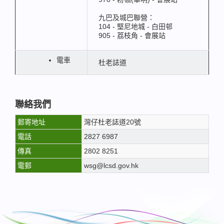
九巴及城巴聯營：
104 - 堅尼地城 - 白田邨
905 - 荔枝角 - 會展站
電車
杜老誌道
聯絡我們
郵寄地址
灣仔杜老誌道20號
電話
2827 6987
傳真
2802 8251
電郵
wsg@lcsd.gov.hk