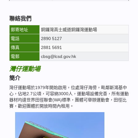
聯絡我們
郵寄地址
銅鑼灣高士威道銅鑼灣運動場
電話
2890 5127
傳真
2881 5691
電郵
cbsg@lcsd.gov.hk
灣仔運動場
簡介
灣仔運動場於1979年開始啟用，位處灣仔海傍，毗鄰新鴻基中
心，佔地2.7公頃，可容納3000人，運動場設備完善，所有運動
器材均達世界田徑聯會(WA)標準，團體可舉辦運動會，田徑比
賽，歡迎團體於開放時間內租用。