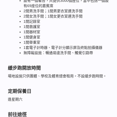
設有一個看台，共提供3000個座位，當中包括一個設
有69座位的嘉賓席
2間男洗手間；1間男更衣室連洗手間
2間女洗手間；1間女更衣室連洗手間
1間記錄室
1間救護室
1間器材室
1間健身室
1間舉重室
1套電子計時器、電子計分顯示屏及終點拍攝儀器
無障礙設施：暢通易達洗手間、觸覺引路帶
緩步跑開放時間
場地設施只供團體、學校及體育總會租用。不設緩步跑時間。
定期保養日
逢星期六
前往途徑