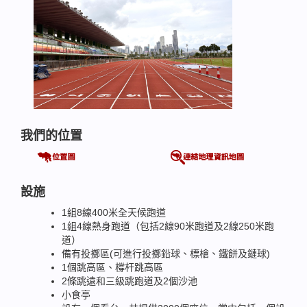
我們的位置
設施
1組8線400米全天候跑道
1組4線熱身跑道（包括2線90米跑道及2線250米跑
道）
備有投擲區(可進行投擲鉛球、標槍、鐵餅及鏈球)
1個跳高區、橕杆跳高區
2條跳遠和三級跳跑道及2個沙池
小食亭