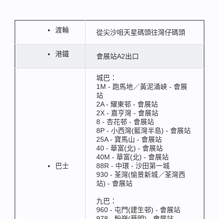
渡輪
從尖沙咀天星碼頭往灣仔碼頭
港鐵
會展站A2出口
城巴：
1M - 跑馬地／黃泥涌峽 - 會展
站
2A - 耀東邨 - 會展站
2X - 嘉亨灣 - 會展站
8 - 杏花邨 - 會展站
8P - 小西灣(藍灣半島) - 會展站
25A - 寶馬山 - 會展站
40 - 華富(北) - 會展站
40M - 華富(北) - 會展站
巴士
88R - 中環 - 沙田第一城
930 - 荃灣(愉景新城／荃灣西
站) - 會展站
九巴：
960 - 屯門(建生邨) - 會展站
978 - 粉嶺(華明) - 會展站