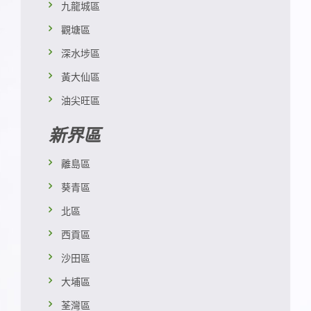
九龍城區
觀塘區
深水埗區
黃大仙區
油尖旺區
新界區
離島區
葵青區
北區
西貢區
沙田區
大埔區
荃灣區