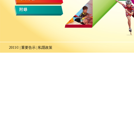
2011© |
重要告示
|
私隱政策