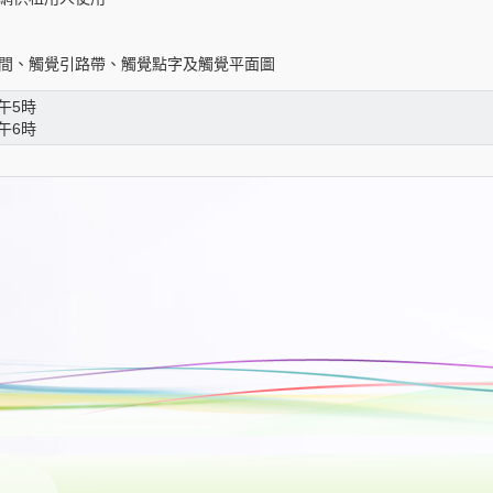
間、觸覺引路帶、觸覺點字及觸覺平面圖
午5時
午6時