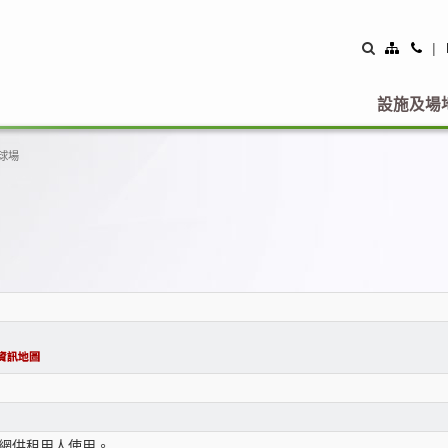
Site
Con
|
Map
Us
設施及場
球場
網供租用人使用。