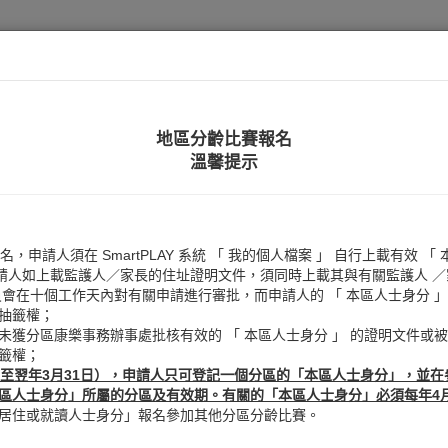
Site
Con
|
Map
Us
設施及場
地區分齡比賽報名
地區分齡比賽
溫馨提示
報名，申請人須在 SmartPLAY 系統 「 我的個人檔案 」 自行上載有效 
球、游泳及田徑比賽
的申請人如上載監護人／家長的住址證明文件，須同時上載其與有關監護人 
員會在十個工作天內對有關申請進行審批，而申請人的 「 本區人士身分 
話
抽籤權；
未獲分區康樂事務辦事處批核有效的 「 本區人士身分 」 的證明文件或
籤權；
日至翌年3月31日），申請人只可登記一個分區的「本區人士身分」，並
人士身分」所屬的分區及有效期。有關的「本區人士身分」必須每年4月1日
地區
所有地區
居住或就讀人士身分」報名參加其他分區分齡比賽。