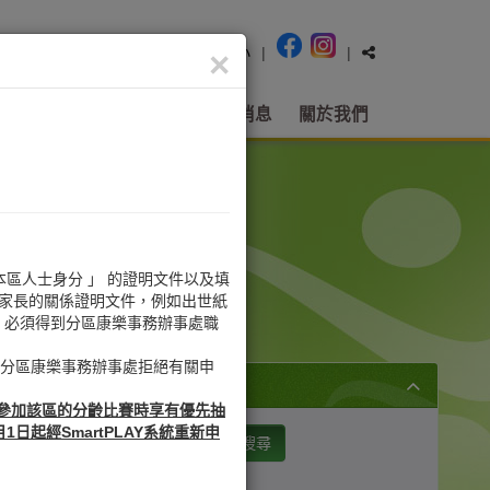
tact
Eng
简
|
其他語言
|
字型大小
|
|
×
地
活動、節目及計劃
最新消息
關於我們
「 本區人士身分 」 的證明文件以及填
／家長的關係證明文件，例如出世紙
」 必須得到分區康樂事務辦事處職
被分區康樂事務辦事處拒絕有關申
在參加該區的分齡比賽時享有優先抽
起經SmartPLAY系統重新申
搜尋