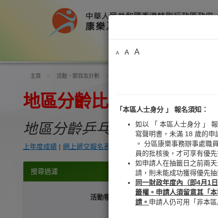
A
A
A
主頁
活動、節目及計劃
活動、節目及計劃列表
地區活動
地區分齡比賽
「本區人士身分 」 報名須知：
如以 「 本區人士身分 」 
地區分齡乒乓球、羽毛球、網
寫聲明書，未滿 18 歲
。 分區康樂事務辦事處職
上年度成績
|
網上遞交報名表格
|
各分區康樂事務辦事處查詢電
員的批核後，才可享有優先
如申請人在抽籤日之前兩天
搜尋過濾
請，則未能成功獲得優先抽
同一財政年度內（即4月1
籤權。申請人須留意其「本區
活動種類
田徑
請。
申請人仍可用「非本區