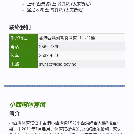
上环(西港城) 至 筲箕湾 (太安街站)
坚尼地城 至 筲箕湾 (太安街站)
联络我们
邮寄地址
香港西湾河筲箕湾道111号2楼
电话
2569 7330
传真
2539 4816
电邮
swhsc@lcsd.gov.hk
小西湾体育馆
简介
小西湾体育馆位于香港小西湾道15号小西湾综合大楼2楼至4
楼，于2011年7月启用。体育馆提供多元化的康乐设施，欢迎