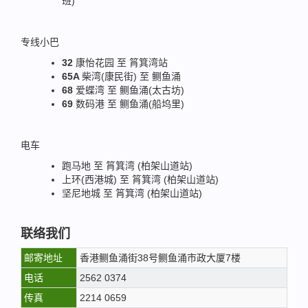
班)
专线小巴
32
康怡花园 至 筲箕湾站
65A
柴湾(康民街) 至 鲗鱼涌
68
爱蝶湾 至 鲗鱼涌(太古坊)
69
数码港 至 鲗鱼涌(船坞里)
电车
跑马地 至 筲箕湾 (柏架山道站)
上环(西港城) 至 筲箕湾 (柏架山道站)
坚尼地城 至 筲箕湾 (柏架山道站)
联络我们
邮寄地址
香港鲗鱼涌街38号鲗鱼涌市政大厦7楼
电话
2562 0374
传真
2214 0659