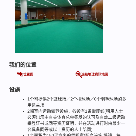
我们的位置
设施
1个可提供2个篮球场／2个排球场／6个羽毛球场的多
用途主场
2幅室内运动攀登设施，各设有1条攀爬线(租用人士
必须出示由有关体育总会签发的认可及有效二级运动
攀登证书或同等资历证明，并在活动进行时由最少一
名具备同等或以上资历的人士陪同)
1个面积为150平方米的舞蹈室(配套设施:墙镜、扶