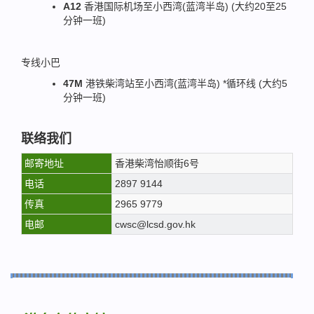
A12
香港国际机场至小西湾(蓝湾半岛) (大约20至25
分钟一班)
专线小巴
47M
港铁柴湾站至小西湾(蓝湾半岛) *循环线 (大约5
分钟一班)
联络我们
邮寄地址
香港柴湾怡顺街6号
电话
2897 9144
传真
2965 9779
电邮
cwsc@lcsd.gov.hk