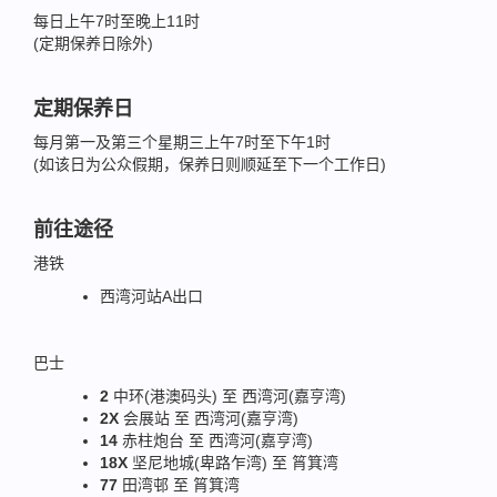
每日上午7时至晚上11时
(定期保养日除外)
定期保养日
每月第一及第三个星期三上午7时至下午1时
(如该日为公众假期，保养日则顺延至下一个工作日)
前往途径
港铁
西湾河站A出口
巴士
2
中环(港澳码头) 至 西湾河(嘉亨湾)
2X
会展站 至 西湾河(嘉亨湾)
14
赤柱炮台 至 西湾河(嘉亨湾)
18X
坚尼地城(卑路乍湾) 至 筲箕湾
77
田湾邨 至 筲箕湾