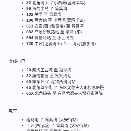
82
北角码头 至小西湾(蓝湾半岛)
99
海怡半岛 至 筲箕湾
102
美孚 至 筲箕湾
106
黄大仙 至 小西湾(蓝湾半岛)
613
安泰(西)(和泰楼) 至 筲箕湾
682
乌溪沙铁路站 至 柴湾 (东)
694
调景岭站 至 小西湾邨
720
中环(港澳码头) 至 西湾河(嘉亨湾)
专线小巴
20
柴湾工业城 至 嘉亨湾
32
康怡花园 至 筲箕湾站
50
耀东邨 至 港铁西湾河站
65
北角堡垒街 至 东区尤德夫人那打素医院
65X
北角码头 至 东区尤德夫人那打素医院
电车
跑马地 至 筲箕湾 (太安街站)
上环(西港城) 至 筲箕湾 (太安街站)