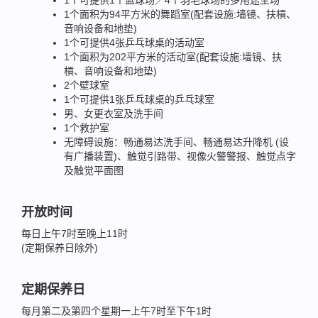
1个可提供1个篮球场／4个羽毛球场的多用途主场
1个面积为94平方米的舞蹈室(配套设施:墙镜、扶槓、
音响设备和地垫)
1个可提供4张乒乓球桌的活动室
1个面积为202平方米的活动室(配套设施:墙镜、扶
槓、音响设备和地垫)
2个壁球室
1个可提供1张乒乓球桌的乒乓球室
男、女更衣室及洗手间
1个救护室
无障碍设施：畅通易达洗手间、畅通易达升降机 (设
有广播装置)、触觉引路带、视像火警警报、触觉点字
及触觉平面图
开放时间
每日上午7时至晚上11时
(定期保养日除外)
定期保养日
每月第二及第四个星期一上午7时至下午1时