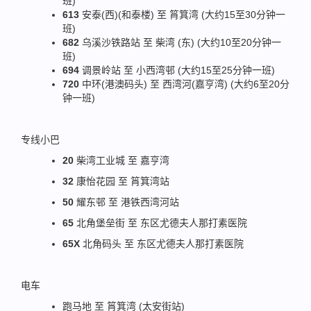
班)
613
安泰(西)(和泰楼) 至 筲箕湾 (大约15至30分钟一
班)
682
乌溪沙铁路站 至 柴湾 (东) (大约10至20分钟一
班)
694
调景岭站 至 小西湾邨 (大约15至25分钟一班)
720
中环(港澳码头) 至 西湾河(嘉亨湾) (大约6至20分
钟一班)
专线小巴
20
柴湾工业城 至 嘉亨湾
32
康怡花园 至 筲箕湾站
50
耀东邨 至 港铁西湾河站
65
北角堡垒街 至 东区尤德夫人那打素医院
65X
北角码头 至 东区尤德夫人那打素医院
电车
跑马地 至 筲箕湾 (太安街站)