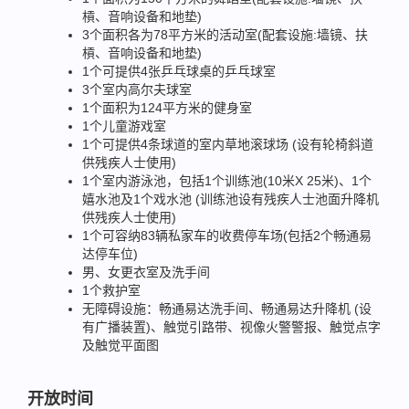
槓、音响设备和地垫)
3个面积各为78平方米的活动室(配套设施:墙镜、扶
槓、音响设备和地垫)
1个可提供4张乒乓球桌的乒乓球室
3个室内高尔夫球室
1个面积为124平方米的健身室
1个儿童游戏室
1个可提供4条球道的室内草地滚球场 (设有轮椅斜道
供残疾人士使用)
1个室内游泳池，包括1个训练池(10米X 25米)、1个
嬉水池及1个戏水池 (训练池设有残疾人士池面升降机
供残疾人士使用)
1个可容纳83辆私家车的收费停车场(包括2个畅通易
达停车位)
男、女更衣室及洗手间
1个救护室
无障碍设施：畅通易达洗手间、畅通易达升降机 (设
有广播装置)、触觉引路带、视像火警警报、触觉点字
及触觉平面图
开放时间