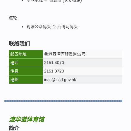
坚尼地城 至 筲箕湾 (太安街站)
渡轮
观塘公众码头 至 西湾河码头
联络我们
邮寄地址
香港西湾河鲤景道52号
电话
2151 4070
传真
2151 9723
电邮
iesc@lcsd.gov.hk
渣华道体育馆
简介