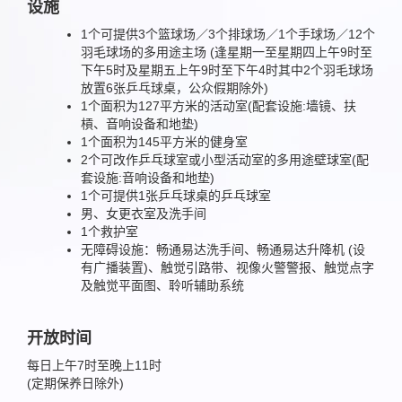
设施
1个可提供3个篮球场／3个排球场／1个手球场／12个
羽毛球场的多用途主场 (逢星期一至星期四上午9时至
下午5时及星期五上午9时至下午4时其中2个羽毛球场
放置6张乒乓球桌，公众假期除外)
1个面积为127平方米的活动室(配套设施:墙镜、扶
槓、音响设备和地垫)
1个面积为145平方米的健身室
2个可改作乒乓球室或小型活动室的多用途壁球室(配
套设施:音响设备和地垫)
1个可提供1张乒乓球桌的乒乓球室
男、女更衣室及洗手间
1个救护室
无障碍设施：畅通易达洗手间、畅通易达升降机 (设
有广播装置)、触觉引路带、视像火警警报、触觉点字
及触觉平面图、聆听辅助系统
开放时间
每日上午7时至晚上11时
(定期保养日除外)