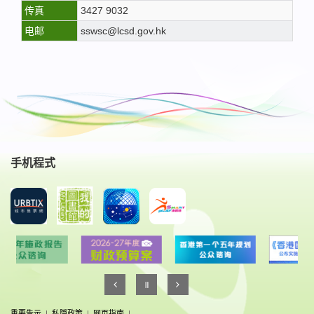
传真
3427 9032
电邮
sswsc@lcsd.gov.hk
手机程式
重要告示
|
私隠政策
|
网页指南
|