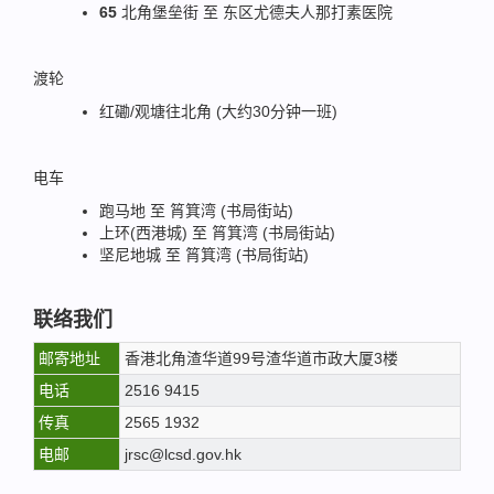
65
北角堡垒街 至 东区尤德夫人那打素医院
渡轮
红磡/观塘往北角 (大约30分钟一班)
电车
跑马地 至 筲箕湾 (书局街站)
上环(西港城) 至 筲箕湾 (书局街站)
坚尼地城 至 筲箕湾 (书局街站)
联络我们
邮寄地址
香港北角渣华道99号渣华道市政大厦3楼
电话
2516 9415
传真
2565 1932
电邮
jrsc@lcsd.gov.hk