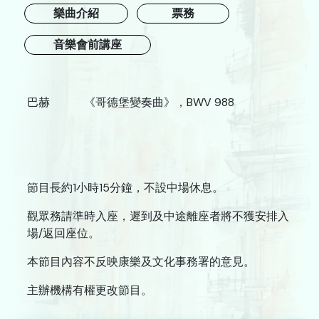
樂曲介紹
票務
戲劇
音樂會前講座
合家歡
藝在指尺
巴赫 《哥德堡變奏曲》，BWV 988
關於我們
檔案室
新聞藝評庫
節目長約1小時15分鐘，不設中場休息。
遞交節目建議書
觀眾務請準時入座，遲到及中途離座者將不獲安排入
場/返回座位。
誠徵專業服務人員
本節目內容不反映康樂及文化事務署的意見。
網站連結
主辦機構有權更改節目。
聯絡我們