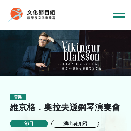
主頁
音樂
音樂
舞蹈
維京格．奧拉夫遜鋼琴演奏會
中國戲曲
節目
演出者介紹
跨媒體藝術