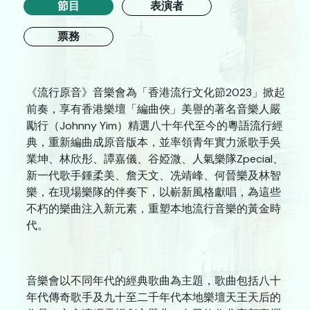
中國戲曲
節目
表演者
跨媒體藝術
票務
戲劇
《流行原音》音樂會為「香港流行文化節2023」掀起
合家歡
前奏，享有香港樂壇「編曲俠」美譽的著名音樂人嚴
藝在指尺
勵行（Johnny Yim）精選八十年代至今的粵語流行經
典，重新編曲成原音版本，並率領青年實力派歌手吳
業坤、林欣彤、譚嘉儀、谷婭溦、人氣樂隊Zpecial、
關於我們
新一代歌手鍾柔美、詹天文、冼靖峰、何晉樂及林智
檔案室
樂，在現場樂隊的伴奏下，以嶄新風格獻唱，為這些
不朽的樂曲注入新元素，重塑本地流行音樂的黃金時
新聞藝評庫
代。
遞交節目建議書
誠徵專業服務人員
音樂會以不同年代的經典歌曲為主題，歌曲包括八十
年代傳奇歌手及九十至二千年代本地樂壇天王天后的
網站連結