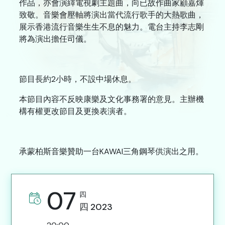
作品，亦會演繹電視劇主題曲，向已故作曲家顧嘉煇
聯絡我們
致敬。音樂會壓軸將演出當代流行歌手的大熱歌曲，
展示香港流行音樂生生不息的魅力。電台主持李志剛
將為演出擔任司儀。
A
A
簡
ENG
A
節目長約2小時，不設中場休息。
本節目內容不反映康樂及文化事務署的意見。主辦機
構有權更改節目及更換表演者。
承蒙柏斯音樂贊助一台KAWAI三角鋼琴供演出之用。
07
四
四
2023