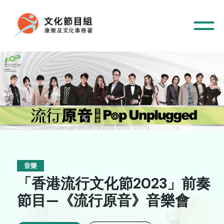
主頁
音樂
「香港流行文化節2023」前奏
音樂
節目—《流行原音》音樂會
舞蹈