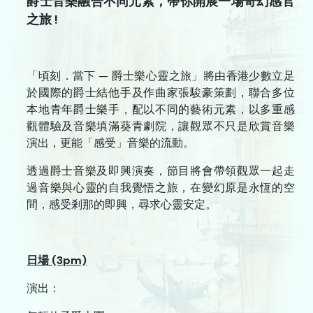
爵士音樂融合不同元素，帶你開展一場奇幻感官
之旅 !
中國戲曲
跨媒體藝術
頃刻．當下 — 爵士樂心靈之旅
戲劇
「
」將由香港少數立足
於國際的爵士結他手及作曲家張駿豪策劃，聯合多位
本地青年爵士樂手，配以不同的藝術元素，以多重感
合家歡
觀體驗及音樂填滿葵青劇院，讓觀眾不只是欣賞音樂
藝在指尺
演出，更能「感受」音樂的流動。
透過爵士音樂及即興演奏，節目將會帶領觀眾一起走
關於我們
過音樂與心靈的自我覺悟之旅，在變幻原是永恆的空
間，感受剎那的即興，尋求心靈安定。
檔案室
新聞藝評庫
日場 (3pm)
遞交節目建議書
演出：
誠徵專業服務人員