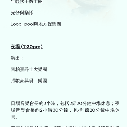
年輕伙子爵士團
網站連結
光仔與樂隊
聯絡我們
Loop_pool與地方聲樂團
A
A
簡
ENG
A
夜場 (7:30pm)
演出：
雷柏熹爵士大樂團
張駿豪與瞬．樂團
日場音樂會長約3小時，包括2節20分鐘中場休息；夜
場音樂會長約2小時30分鐘，包括1節20分鐘中場休
息。