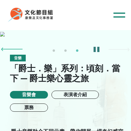
音樂
「爵士．樂」系列：頃刻．當
下 — 爵士樂心靈之旅
音樂會
表演者介紹
主頁
票務
音樂
舞蹈