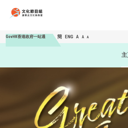
簡
ENG
A
GovHK香港政府一站通
A
A
主