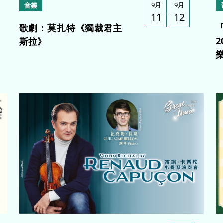
9月
9月
音樂
-
11
12
歌劇：莫扎特《獨裁君主
斯拉》