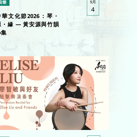
9月
音樂
4
中華文化節2026：琴・
源・緣 — 黃安源與竹韻
小集