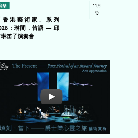
11月
音樂
9
「香港藝術家」系列
2026：琳間．笛語 — 邱
君琳笛子演奏會