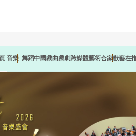
音樂
舞蹈
中國戲曲
戲劇
跨媒體藝術
頁
合家歡
藝在