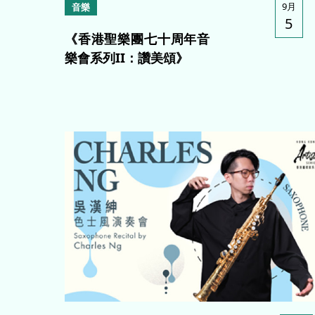
9月
音樂
5
《香港聖樂團七十周年音
樂會系列II：讚美頌》