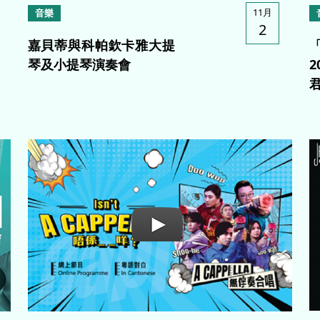
11月
音樂
2
嘉貝蒂與科帕欽卡雅大提
琴及小提琴演奏會