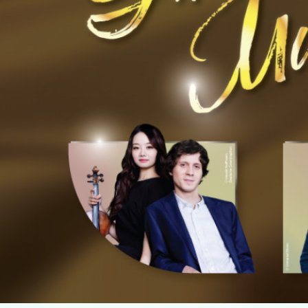
主頁
音樂
舞蹈
中國戲曲
跨媒體藝術
戲劇
合家歡
藝在指尺