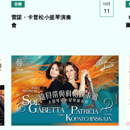
10月
音樂
11
雷諾・卡普松小提琴演奏
會