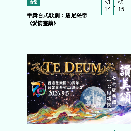
8月
8月
音樂
-
14
15
半舞台式歌劇：唐尼采蒂
《愛情靈藥》