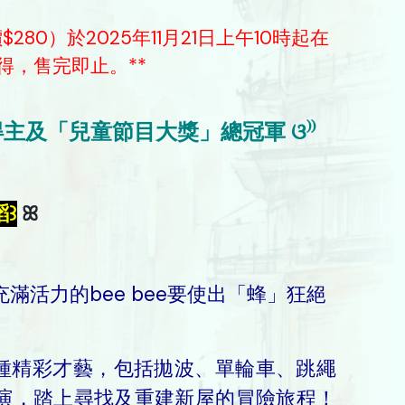
0）於2025年11月21日上午10時起在
得，售完即止。**
得主及「兒童節目大獎」總冠軍 ଓ⁾⁾
蹈꒱
ꕤ
滿活力的bee bee要使出「蜂」狂絕
各種精彩才藝，包括拋波、單輪車、跳繩
演，踏上尋找及重建新屋的冒險旅程！