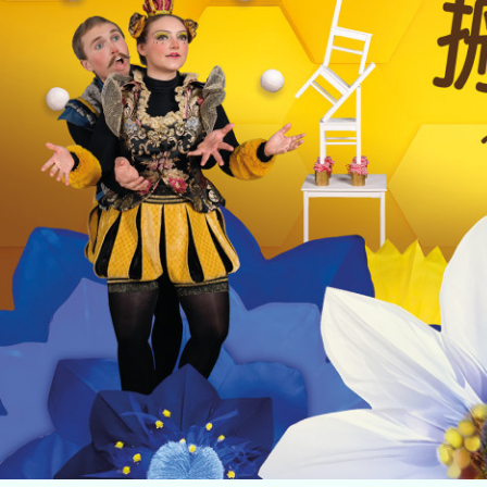
主頁
音樂
舞蹈
中國戲曲
跨媒體藝術
戲劇
合家歡
藝在指尺
關於我們
檔案室