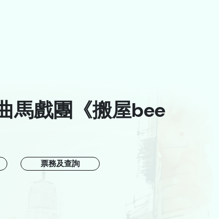
曲馬戲團《搬屋bee
A
票務及查詢