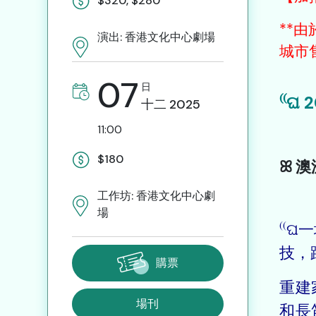
$320, $280
**
演出: 香港文化中心劇場
城市
07
日
⁽⁽
十二
2025
11:00
$180
ꕤ 
工作坊: 香港文化中心劇
場
⁽⁽
技，
購票
重建
場刊
和長