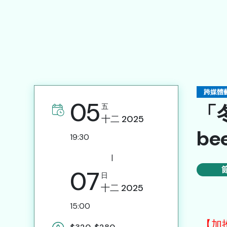
新聞藝評庫
遞交節目建議書
誠徵專業服務人員
網站連結
聯絡我們
跨媒體
05
「
五
十二
2025
b
19:30
簡
|
07
日
十二
2025
15:00
【加