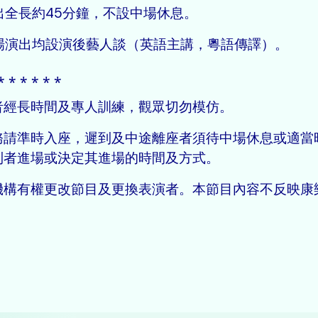
演出全長約45分鐘，不設中場休息。
每場演出均設演後藝人談（英語主講，粵語傳譯）。
⁎ ⁎ ⁎ ⁎ ⁎ ⁎
者經長時間及專人訓練，觀眾切勿模仿。
務請準時入座，遲到及中途離座者須待中場休息或適當
到者進場或決定其進場的時間及方式。
機構有權更改節目及更換表演者。本節目內容不反映康