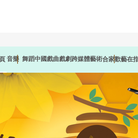
音樂
舞蹈
中國戲曲
戲劇
跨媒體藝術
頁
合家歡
藝在