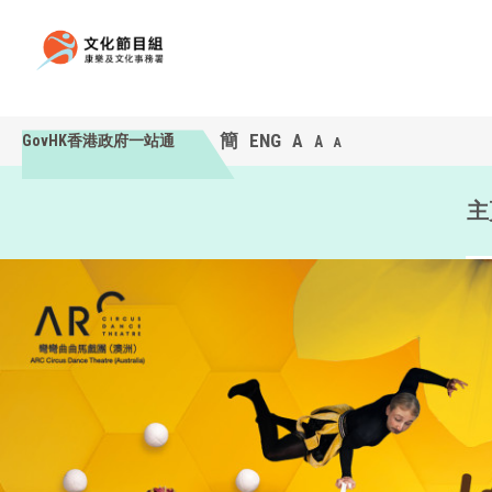
簡
ENG
A
GovHK香港政府一站通
A
A
主