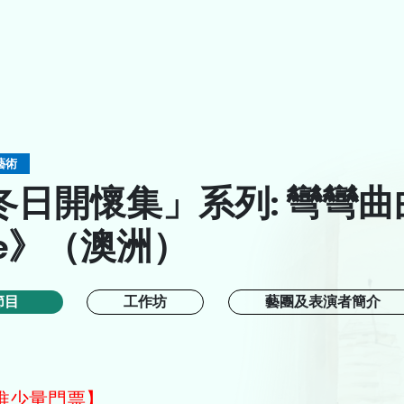
藝術
冬日開懷集」系列: 彎彎曲
ee》（澳洲）
A
A
ENG
節目
工作坊
藝團及表演者簡介
推少量門票】