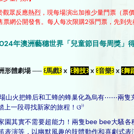
由於觀眾反應熱烈，現每場演出加推少量門票（票價$28
售票網公開發售。每人每次限購2張門票，先到先
ଘ 2024年澳洲藝穗世界「兒童節目每周獎」
澳洲形體劇場 ──
꒰馬戲꒱
x
꒰雜技꒱
x
꒰音樂꒱
x
꒰舞
ଘ一場山火把蜂后和工蜂的蜂巢化為烏有⋯⋯兩隻充
踏上一段尋找新家的旅程！ଓ⁾⁾
家園其實不需要超能力！兩隻bee bee大騷
笛表演等，以幽默風趣的肢體動作和喜劇式表