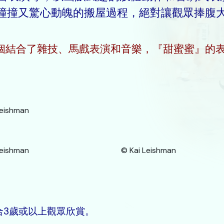
撞撞又驚心動魄的搬屋過程，絕對讓觀眾捧腹
個結合了雜技、馬戲表演和音樂，『甜蜜蜜』的
Leishman
ai Leishman © Kai Leishman
適合3歲或以上觀眾欣賞。