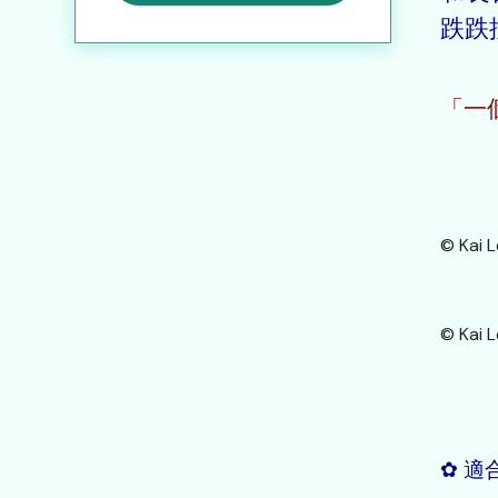
跌跌
「一
© Kai 
© K
✿ 