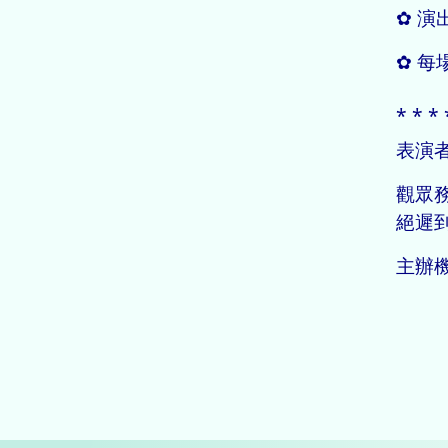
✿ 
✿ 
⁎ ⁎ ⁎ 
表演
觀眾
絕遲
主辦