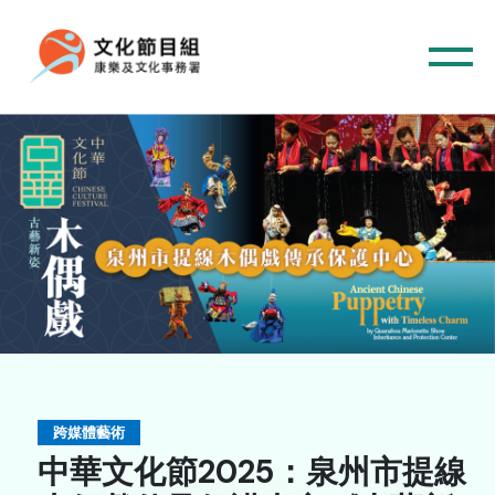
主頁
音樂
跨媒體藝術
舞蹈
中華文化節2025：泉州市提線
中國戲曲