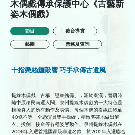
木偶戲傳承保護中心《古藝新
跨媒體藝術
姿木偶戲》
戲劇
節目
後台導賞
合家歡
藝團
票務及查詢
藝在指尺
十指懸絲鑼敲響
巧手承傳古遺風
關於我們
檔案室
新聞藝評庫
提線木偶戲，古稱「懸絲傀儡」，源於秦漢，晉唐時
隨中原移民南遷入閩。泉州提線木偶戲的一大特色是
遞交節目建議書
模擬真人的所有動作及表情。每個木偶的提線由16至
40條不等，全憑演員雙手操縱，精緻準確地做出解
誠徵專業服務人員
衣、拔劍、接傘等各種姿態動作。泉州提線木偶戲在
網站連結
2006年入選首批國家級非遺名錄，於2012年入選聯合