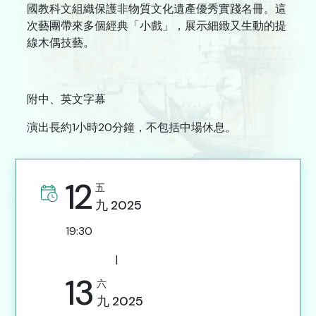
國教科文組織保護非物質文化遺產優秀實踐名冊。這
聯絡我們
次藝團帶來多個經典「小戲」，展示細緻又生動的提
線木偶技藝。
A
A
簡
ENG
A
附中、英文字幕
演出長約1小時20分鐘，不包括中場休息。
12
五
九
2025
19:30
|
13
六
九
2025