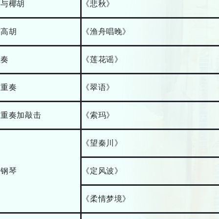
筝与椰胡
《悲秋》
与高胡
《渔舟唱晚》
独奏
《莲花谣》
二重奏
《翠语》
二重奏加敲击
《索玛》
《望秦川》
与钢琴
《定风波》
《柔情梦境》