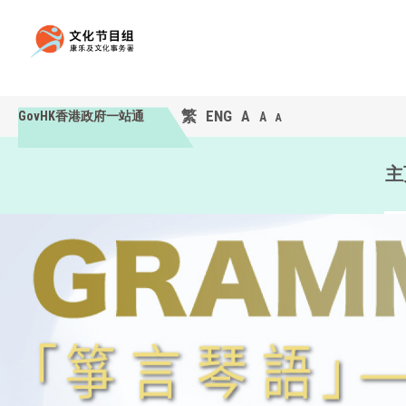
繁
ENG
A
GovHK香港政府一站通
A
A
主
主页