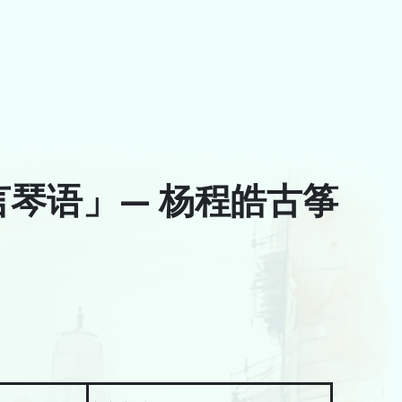
琴语」— 杨程皓古筝
A