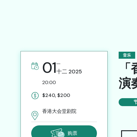
诚征专业服务人员
网站连结
联络我们
音乐
01
「
一
繁
十二
2025
演
20:00
$240, $200
香港大会堂剧院
购票