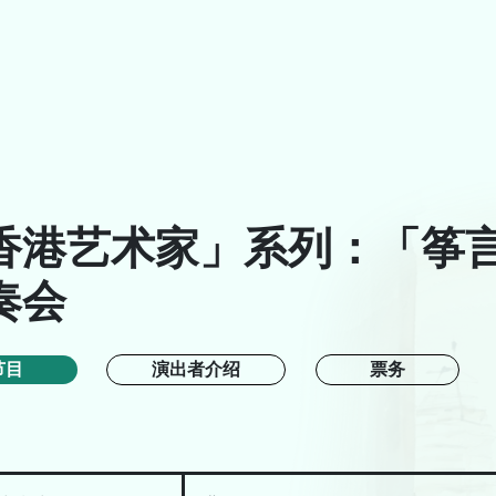
香港艺术家」系列：「筝言
A
A
ENG
奏会
节目
演出者介绍
票务