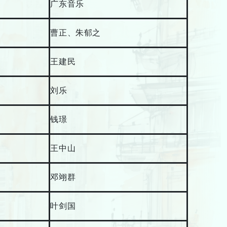
广东音乐
曹正、朱郁之
王建民
刘乐
钱璟
王中山
邓翊群
叶剑国