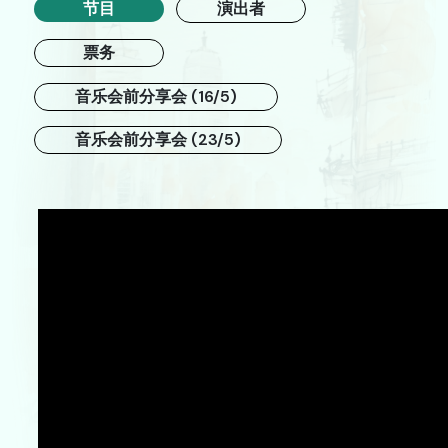
节目
演出者
舞蹈
票务
中国戏曲
音乐会前分享会 (16/5)
跨媒体艺术
音乐会前分享会 (23/5)
戏剧
合家欢
艺在指尺
关于我们
档案室
新闻艺评库
递交节目建议书