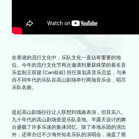
诚征专业服务人员
网站连结
联络我们
A
A
繁
ENG
A
在香港的流行文化中，乐队文化一直佔有重要的地
位。今年的流行文化节再次邀请到屡获殊荣的着名音
乐监制王双骏 (Carl叔叔) 担任策划及音乐总监，与来
自不同年代的乐队在高山剧场举行两场音乐会，唱尽
乐队名曲。
提起高山剧场往往让人联想到戏曲表演，但其实八、
九十年代的高山剧场曾是乐队圣地。半露天设计的舞
台盛载了许多乐迷的集体回忆。除了本地乐团的演出
外，还举办过不少海外知名乐队的演唱会，涵盖了摇