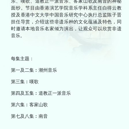
乐、嘆歌、道教正一派音乐、客家山歌及南音的神秘
面纱。节目由香港演艺学院音乐学科系主任白得云教
网站连结
授及香港中文大学中国音乐研究中心执行总监陈子晋
担任导赏，介绍这些非遗乐种的文化蕴涵及特色，同
联络我们
时邀请本地音乐名家倾力演出，让观众可以欣赏非遗
音乐。
A
A
繁
ENG
A
每集主题：
第一及二集︰潮州音乐
第三集︰嘆歌
第四及五集︰道教正一派音乐
第六集︰客家山歌
第七及八集︰南音