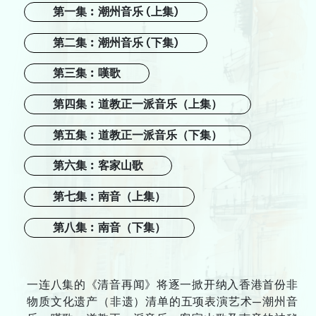
舞蹈
第一集︰潮州音乐 (上集)
中国戏曲
第二集︰潮州音乐 (下集)
跨媒体艺术
第三集︰嘆歌
戏剧
第四集︰道教正一派音乐（上集）
合家欢
第五集︰道教正一派音乐（下集）
艺在指尺
第六集︰客家山歌
第七集︰南音（上集）
关于我们
第八集︰南音（下集）
档案室
新闻艺评库
一连八集的《清音再闻》将逐一掀开纳入香港首份非
递交节目建议书
物质文化遗产（非遗）清单的五项表演艺术—潮州音
诚征专业服务人员