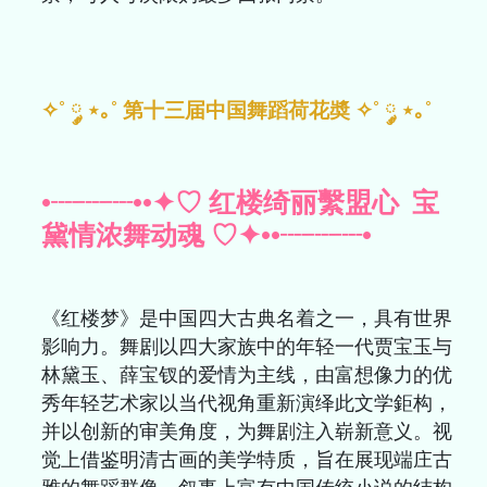
✧˚ ༘ ⋆｡˚ 第十三届中国舞蹈荷花奬 ✧˚ ༘ ⋆｡˚
•┈┈┈••✦♡ 红楼绮丽繫盟心 宝
黛情浓舞动魂 ♡✦••┈┈┈•
《红楼梦》是中国四大古典名着之一，具有世界
影响力。舞剧以四大家族中的年轻一代贾宝玉与
林黛玉、薛宝钗的爱情为主线，由富想像力的优
秀年轻艺术家以当代视角重新演绎此文学鉅构，
并以创新的审美角度，为舞剧注入崭新意义。视
觉上借鉴明清古画的美学特质，旨在展现端庄古