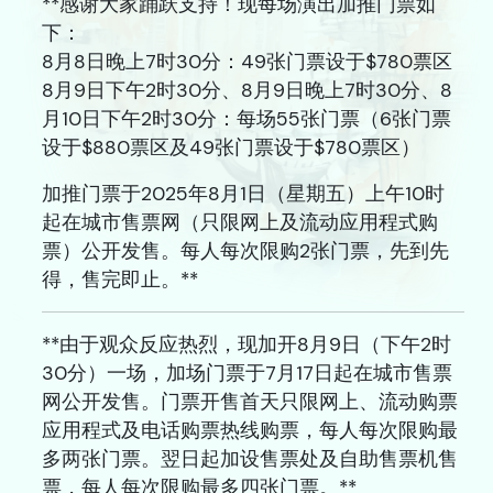
**感谢大家踊跃支持！现每场演出加推门票如
关于我们
下：
档案室
8月8日晚上7时30分：49张门票设于$780票区
8月9日下午2时30分、8月9日晚上7时30分、8
新闻艺评库
月10日下午2时30分：每场55张门票（6张门票
递交节目建议书
设于$880票区及49张门票设于$780票区）
诚征专业服务人员
加推门票于2025年8月1日（星期五）上午10时
起在城市售票网（只限网上及流动应用程式购
网站连结
票）公开发售。每人每次限购2张门票，先到先
联络我们
得，售完即止。**
A
A
繁
ENG
A
**由于观众反应热烈，现加开8月9日（下午2时
30分）一场，加场门票于7月17日起在城市售票
网公开发售。门票开售首天只限网上、流动购票
应用程式及电话购票热线购票，每人每次限购最
多两张门票。翌日起加设售票处及自助售票机售
票，每人每次限购最多四张门票。**