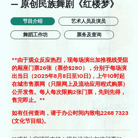
— 原创民族舞剧《红楼梦》
节目介绍
艺术人员及演员
主页
舞蹈工作坊
票务及查询
音乐
舞蹈
**由于观众反应热烈，现每场演出加推视线受阻
中国戏曲
的厢座门票26张（票价$280），分别于每场演
出当日（2025年8月8日至10日)，上午10时起
跨媒体艺术
在城市售票网（只限网上及流动应用程式购票）
公开发售。每人每次限购2张门票，先到先得，
戏剧
售完即止。**
合家欢
如有任何查询，请于办公时间内致电2268 7323
(文化节目组)。
艺在指尺