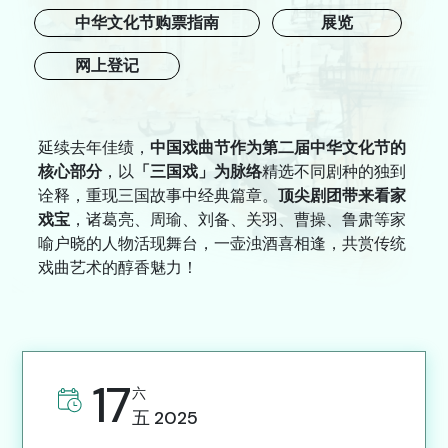
联络我们
中华文化节购票指南
展览
网上登记
A
A
繁
ENG
A
延续去年佳绩，
中国戏曲节作为第二届中华文化节的
核心部分
，以
「三国戏」为脉络
精选不同剧种的独到
诠释，重现三国故事中经典篇章。
顶尖剧团带来看家
戏宝
，诸葛亮、周瑜、刘备、关羽、曹操、鲁肃等家
喻户晓的人物活现舞台，一壶浊酒喜相逢，共赏传统
戏曲艺术的醇香魅力！
17
六
五
2025