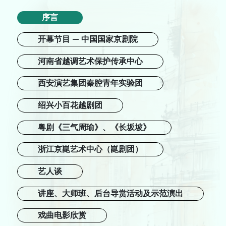
跨媒体艺术
序言
戏剧
开幕节目 — 中国国家京剧院
河南省越调艺术保护传承中心
合家欢
艺在指尺
西安演艺集团秦腔青年实验团
绍兴小百花越剧团
关于我们
粤剧《三气周瑜》、《长坂坡》
档案室
浙江京崑艺术中心（崑剧团）
新闻艺评库
艺人谈
递交节目建议书
诚征专业服务人员
讲座、大师班、后台导赏活动及示范演出
网站连结
戏曲电影欣赏